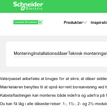
Produkter
Inspirat
Montering
Installationsdåser
Teknisk montering
Vaterpasset anbefales at bruges for at sikre, at dåser sidde
Mærkelæren benyttes til at opnå korrekt boreanvisning ved 
Kabelaflastningen kan monteres både indefra og udefra på fo
Du kan få låg i alle dåsestørrelser: 1-, 1½-, 2- og 2½-mod