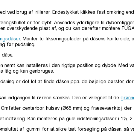
ed ved brug af rillerør. Endestykket klikkes fast omkring en
teringshullet er for dybt. Anvendes yderligere til dybereligg
s den overskydende plast af, og du kan derefter montere FU
ingsdåser
. Monter to fikseringsplader på dåsens korte side,
ng før pudsning.
 dåse.
en nemt kan installeres i den rigtige position og dybde. Med 
ns låg og kan genbruges.
udsning er det let at finde dåsen pga. de bøjelige børster, der
kan indgangen til rørene sænkes. Den er velegnet til de
grønn
. Omfatter centerbor, hulsav (Ø65 mm) og fræseværktøj, der 
dret indføring. Kan monteres på gule indstøbningsdåser i 1½, 
sluttet af gummi for at sikre tæt forsegling på dåsen, så va