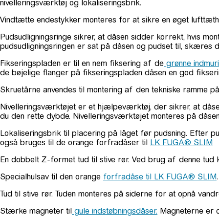
nivelleringsværktøj og lokaliseringsbrik.
Vindtætte endestykker monteres for at sikre en øget lufttæth
Pudsudligningsringe sikrer, at dåsen sidder korrekt, hvis mon
pudsudligningsringen er sat på dåsen og pudset til, skære
Fikseringspladen er til en nem fiksering af de
grønne indmur
de bøjelige flanger på fikseringspladen dåsen en god fikseri
Skruetårne anvendes til montering af den tekniske ramme på
Nivelleringsværktøjet er et hjælpeværktøj, der sikrer, at dås
du den rette dybde. Nivelleringsværktøjet monteres på dåse
Lokaliseringsbrik til placering på låget før pudsning. Efter p
også bruges til de orange forfradåser til
LK FUGA® SLIM
En dobbelt Z-formet tud til stive rør. Ved brug af denne tud 
Specialhulsav til den orange
forfradåse til LK FUGA® SLIM
Tud til stive rør. Tuden monteres på siderne for at opnå van
Stærke magneter til
gule indstøbningsdåser.
Magneterne er om