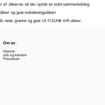
der af dåserne, så der opnås en solid sammenkobling.
sdåser og gule indstøbningsdåser.
blå, røde, grønne og gule LK FUGA® AIR-dåser.
Om os
Historie
Job og karriere
Presserum