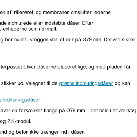
den af rillerøret, og membranen omslutter lederne.
ende indmurede eller indstøbte dåser. Efter
GA-enhederne som normalt.
 og bor hullet i væggen vha. et bor på Ø79 mm. Derved sikrer
vaterpasset bliver dåserne placeret lige, og med pladen får
 stikker ud. Velegnet til de
grønne indmuringsdåser
og kan
e indmuringsdåser.
laver en forsænket flange på Ø78 mm – det hele i ét værktøj.
2 og 2½-modul.
nd og beton ikke trænger ind i dåsen.