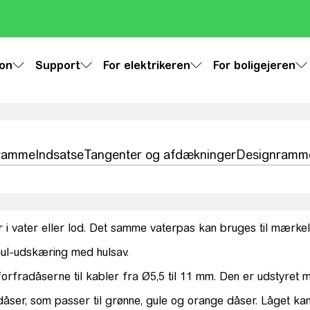
ion
Support
For elektrikeren
For boligejeren
sramme
Indsatse
Tangenter og afdækninger
Designramm
r i vater eller lod. Det samme vaterpas kan bruges til mærkel
hul-udskæring med hulsav.
rfradåserne til kabler fra Ø5,5 til 11 mm. Den er udstyret 
uldåser, som passer til grønne, gule og orange dåser. Låget