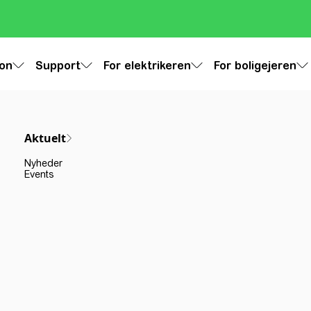
ion
Support
For elektrikeren
For boligejeren
Aktuelt
Nyheder
Events