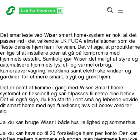
Det smarteste ved Wiser smart home-system er nok, at det
passer ind i det velkendte LK FUGA elinstallationer, som de
fleste danske hjem har i forvejen. Det vil sige, at produkterne
er lige til at installere uden at gå på kompromis med
hjemmets æstetik. Samtidig gør Wiser det muligt at styre og
automatisere hjemmets lys, el- og varmeforbrug,
kameraovervågning, indeklima samt elektriske vinduer og
gardiner for et mere smart, trygt og grønt hjem.
Det er nemt at komme i gang med Wiser. Smart home-
systemet er fleksibelt og kan tilpasses til netop dine behov.
Det vil også sige, du kan starte i det små og løbende udvide
dit smart home med nye funktioner, hvis dit behov ændrer
sig.
Ja, du kan bruge Wiser i både hus, lejlighed og sommerhus.
Ja, du kan have op til 20 forskellige hjem per konto. Der kan
skiftes mellem hjemmene på appen, men hjemmene kan ikke