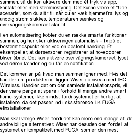
sammen, så du kan aktivere dem med ét tryk via app,
kontakt eller med stemmestyring. Det kunne være et ”Ude-
scenarie”, som du slår til, når du er væk hjemmefra: lys og
unødig strøm slukkes, temperaturen sænkes og
overvågningskameraet slår til.
I en automatisering kobler du en række smarte funktioner
sammen, og her sker aktiveringen automatisk – fx på et
bestemt tidspunkt eller ved en bestemt handling. Et
eksempel er, at dørsensoren registrerer, at hoveddøren
bliver åbnet. Det kan aktivere overvågningskameraet, lyset
ved døren tænder og du får en notifikation.
Det kommer an på, hvad man sammenligner med. Hvis det
handler om produkterne, ligger Wiser på niveau med IHC
Wireless. Handler det om den samlede installationspris, vil
der være penge at spare i forhold til mange andre smart
home-systemer, ikke mindst fordi systemet er hurtigt at
installere, da det passer ind i eksisterende LK FUGA
elinstallationer.
Man skal vælge Wiser, fordi det kan mere end mange af de
andre billige alternativer. Wiser har desuden den fordel, at
systemet er kompatibelt med FUGA, som er den mest