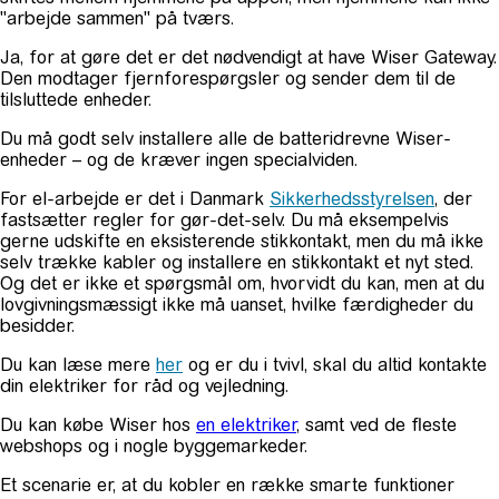
"arbejde sammen" på tværs.
Ja, for at gøre det er det nødvendigt at have Wiser Gateway.
Den modtager fjernforespørgsler og sender dem til de
tilsluttede enheder.
Du må godt selv installere alle de batteridrevne Wiser-
enheder – og de kræver ingen specialviden.
For el-arbejde er det i Danmark
Sikkerhedsstyrelsen
, der
fastsætter regler for gør-det-selv. Du må eksempelvis
gerne udskifte en eksisterende stikkontakt, men du må ikke
selv trække kabler og installere en stikkontakt et nyt sted.
Og det er ikke et spørgsmål om, hvorvidt du kan, men at du
lovgivningsmæssigt ikke må uanset, hvilke færdigheder du
besidder.
Du kan læse mere
her
og er du i tvivl, skal du altid kontakte
din elektriker for råd og vejledning.
Du kan købe Wiser hos
en
elektriker
, samt ved de fleste
webshops og i nogle byggemarkeder.
Et scenarie er, at du kobler en række smarte funktioner