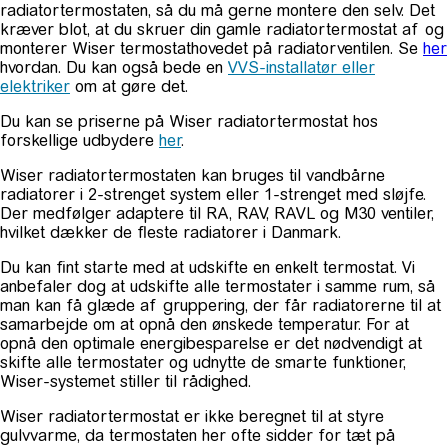
radiatortermostaten, så du må gerne montere den selv. Det
kræver blot, at du skruer din gamle radiatortermostat af og
monterer Wiser termostathovedet på radiatorventilen. Se
her
hvordan. Du kan også bede en
VVS-installatør eller
elektriker
om at gøre det.
Du kan se priserne på Wiser radiatortermostat hos
forskellige udbydere
her
.
Wiser radiatortermostaten kan bruges til vandbårne
radiatorer i 2-strenget system eller 1-strenget med sløjfe.
Der medfølger adaptere til RA, RAV, RAVL og M30 ventiler,
hvilket dækker de fleste radiatorer i Danmark.
Du kan fint starte med at udskifte en enkelt termostat. Vi
anbefaler dog at udskifte alle termostater i samme rum, så
man kan få glæde af gruppering, der får radiatorerne til at
samarbejde om at opnå den ønskede temperatur. For at
opnå den optimale energibesparelse er det nødvendigt at
skifte alle termostater og udnytte de smarte funktioner,
Wiser-systemet stiller til rådighed.
Wiser radiatortermostat er ikke beregnet til at styre
gulvvarme, da termostaten her ofte sidder for tæt på