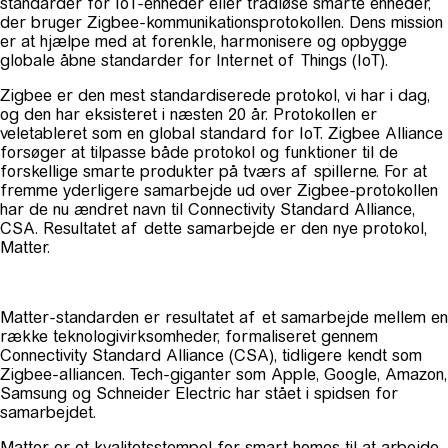
standarder for IoT-enheder eller trådløse smarte enheder,
der bruger Zigbee-kommunikationsprotokollen. Dens mission
er at hjælpe med at forenkle, harmonisere og opbygge
globale åbne standarder for Internet of Things (IoT).
Zigbee er den mest standardiserede protokol, vi har i dag,
og den har eksisteret i næsten 20 år. Protokollen er
veletableret som en global standard for IoT. Zigbee Alliance
forsøger at tilpasse både protokol og funktioner til de
forskellige smarte produkter på tværs af spillerne. For at
fremme yderligere samarbejde ud over Zigbee-protokollen
har de nu ændret navn til Connectivity Standard Alliance,
CSA. Resultatet af dette samarbejde er den nye protokol,
Matter.
Matter-standarden er resultatet af et samarbejde mellem en
række teknologivirksomheder, formaliseret gennem
Connectivity Standard Alliance (CSA), tidligere kendt som
Zigbee-alliancen. Tech-giganter som Apple, Google, Amazon,
Samsung og Schneider Electric har stået i spidsen for
samarbejdet.
Matter er et kvalitetsstempel for smart homes til at arbejde