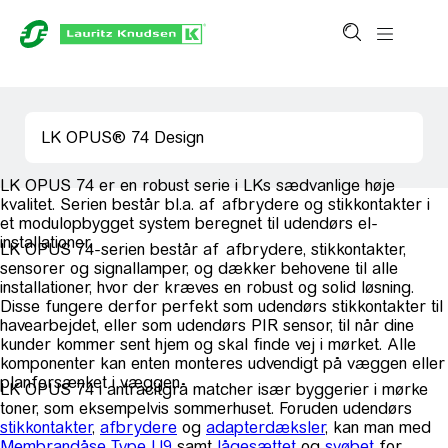
LK OPUS® 74 Design
LK OPUS 74 er en robust serie i LKs sædvanlige høje
kvalitet. Serien består bl.a. af afbrydere og stikkontakter i
et modulopbygget system beregnet til udendørs el-
installationer.
LK OPUS 74-serien består af afbrydere, stikkontakter,
sensorer og signallamper, og dækker behovene til alle
installationer, hvor der kræves en robust og solid løsning.
Disse fungere derfor perfekt som udendørs stikkontakter til
havearbejdet, eller som udendørs PIR sensor, til når dine
kunder kommer sent hjem og skal finde vej i mørket. Alle
komponenter kan enten monteres udvendigt på væggen eller
planforsænket i væggen.
LK OPUS 74 i antracitgrå matcher især byggerier i mørke
toner, som eksempelvis sommerhuset. Foruden udendørs
stikkontakter
,
afbrydere
og
adapterdæksler
, kan man med
Membrandåse Type U9
samt
lågesættet
og
svøbet
for