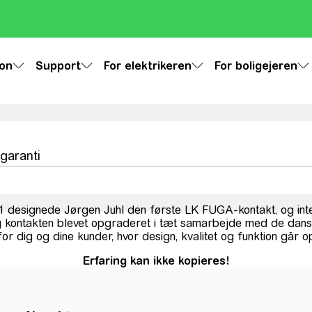
ion
Support
For elektrikeren
For boligejeren
 garanti
981 designede Jørgen Juhl den første LK FUGA-kontakt, og i
 kontakten blevet opgraderet i tæt samarbejde med de danske
for dig og dine kunder, hvor design, kvalitet og funktion går o
Erfaring kan ikke kopieres!