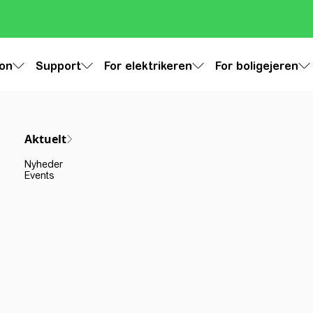
ion
Support
For elektrikeren
For boligejeren
Aktuelt
Nyheder
Events