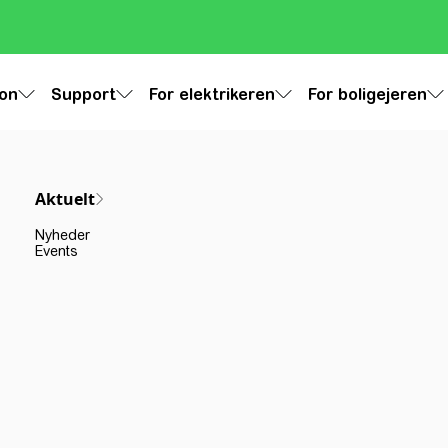
ion
Support
For elektrikeren
For boligejeren
Aktuelt
Nyheder
Events