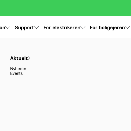
ion
Support
For elektrikeren
For boligejeren
Aktuelt
Nyheder
Events