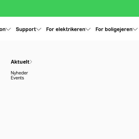
ion
Support
For elektrikeren
For boligejeren
Aktuelt
Nyheder
Events