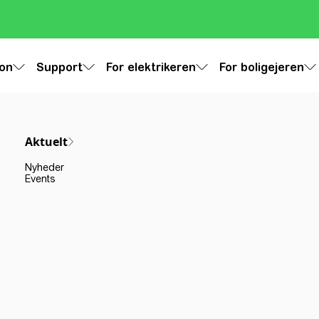
ion
Support
For elektrikeren
For boligejeren
Aktuelt
Nyheder
Events