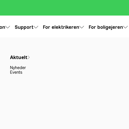
ion
Support
For elektrikeren
For boligejeren
Aktuelt
Nyheder
Events