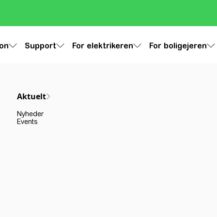
ion
Support
For elektrikeren
For boligejeren
Aktuelt
Nyheder
Events