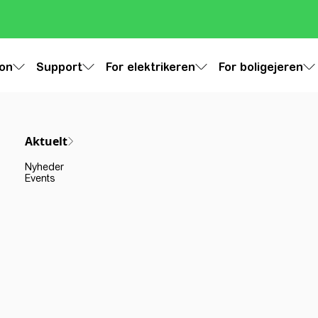
ion
Support
For elektrikeren
For boligejeren
Aktuelt
Nyheder
Events