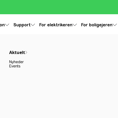
ion
Support
For elektrikeren
For boligejeren
Aktuelt
Nyheder
Events