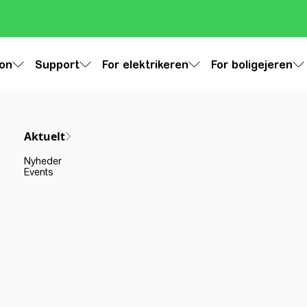
ion
Support
For elektrikeren
For boligejeren
Aktuelt
Nyheder
Events