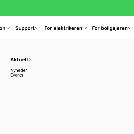
ion
Support
For elektrikeren
For boligejeren
Aktuelt
Nyheder
Events