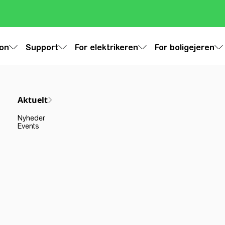
ion
Support
For elektrikeren
For boligejeren
Aktuelt
Nyheder
Events