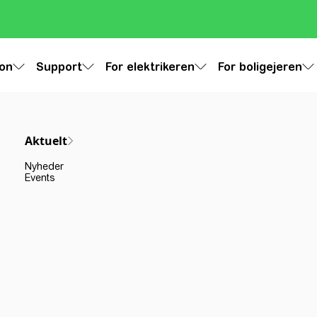
ion
Support
For elektrikeren
For boligejeren
Aktuelt
Nyheder
Events