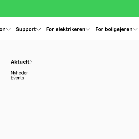
ion
Support
For elektrikeren
For boligejeren
Aktuelt
Nyheder
Events