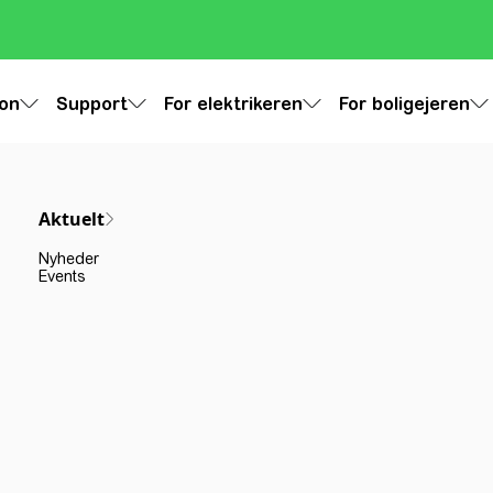
ion
Support
For elektrikeren
For boligejeren
Aktuelt
Nyheder
Events