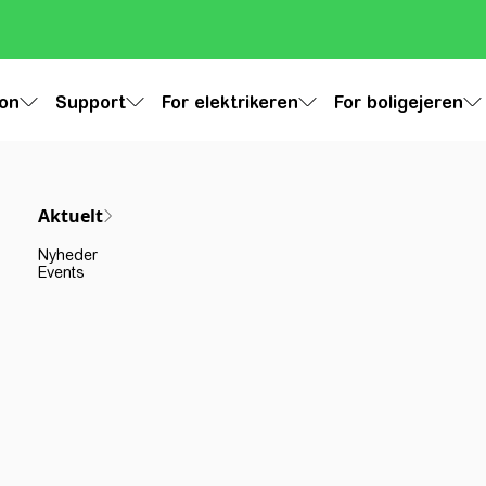
ion
Support
For elektrikeren
For boligejeren
Aktuelt
Nyheder
Events