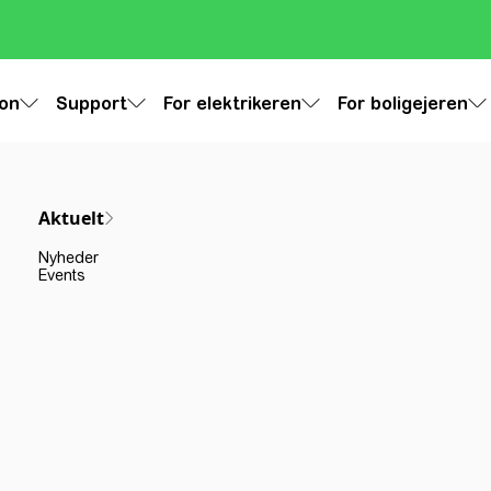
ion
Support
For elektrikeren
For boligejeren
Aktuelt
Nyheder
Events