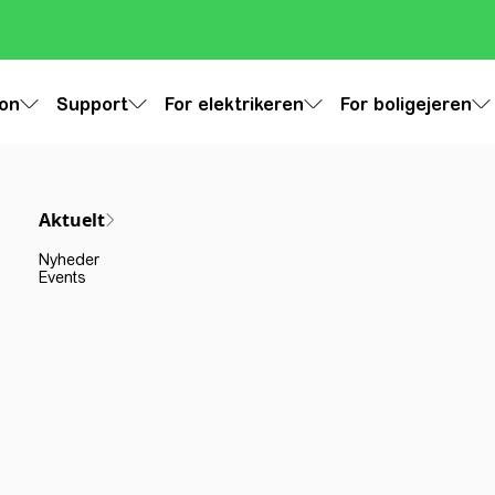
ion
Support
For elektrikeren
For boligejeren
Aktuelt
Nyheder
Events