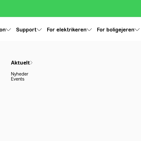
ion
Support
For elektrikeren
For boligejeren
Aktuelt
Nyheder
Events