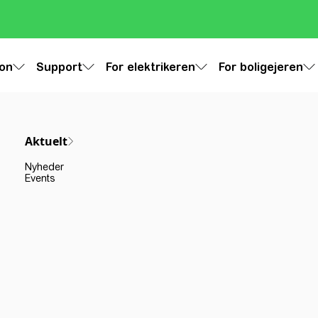
ion
Support
For elektrikeren
For boligejeren
Aktuelt
Nyheder
Events