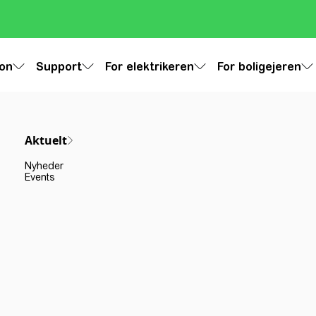
ion
Support
For elektrikeren
For boligejeren
Aktuelt
Nyheder
Events