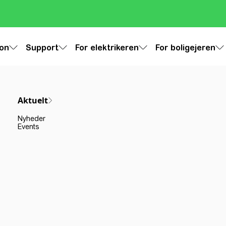
ion
Support
For elektrikeren
For boligejeren
Aktuelt
Nyheder
Events