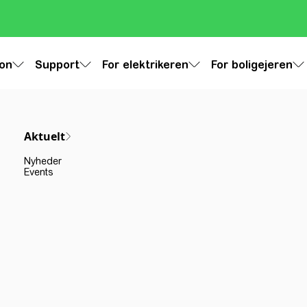
ion
Support
For elektrikeren
For boligejeren
Aktuelt
Nyheder
Events