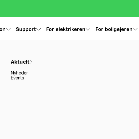
ion
Support
For elektrikeren
For boligejeren
Aktuelt
Nyheder
Events