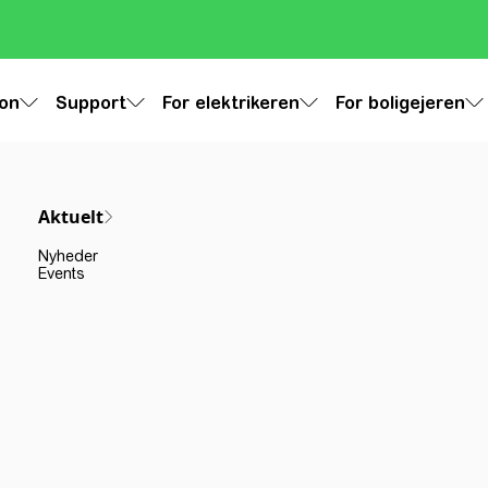
ion
Support
For elektrikeren
For boligejeren
Aktuelt
Nyheder
Events