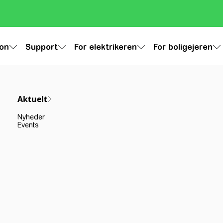
ion
Support
For elektrikeren
For boligejeren
Aktuelt
Nyheder
Events