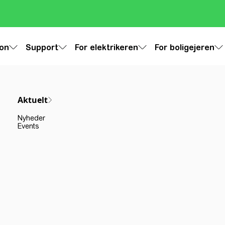
ion
Support
For elektrikeren
For boligejeren
Aktuelt
Nyheder
Events