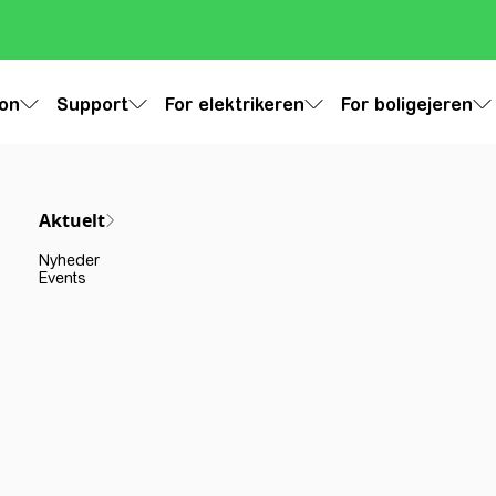
ion
Support
For elektrikeren
For boligejeren
Aktuelt
Nyheder
Events