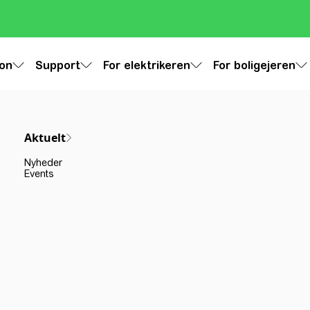
ion
Support
For elektrikeren
For boligejeren
Aktuelt
Nyheder
Events