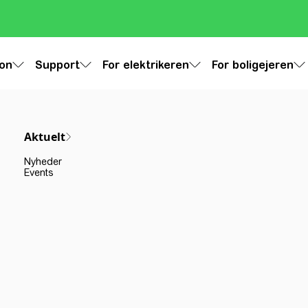
ion
Support
For elektrikeren
For boligejeren
Aktuelt
Nyheder
Events