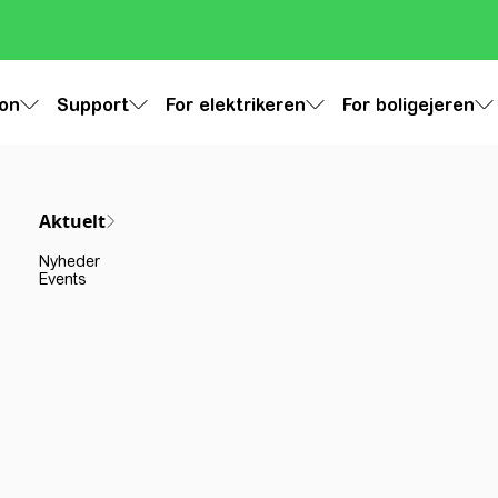
ion
Support
For elektrikeren
For boligejeren
Aktuelt
Nyheder
Events