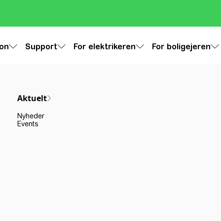
ion
Support
For elektrikeren
For boligejeren
Aktuelt
Nyheder
Events