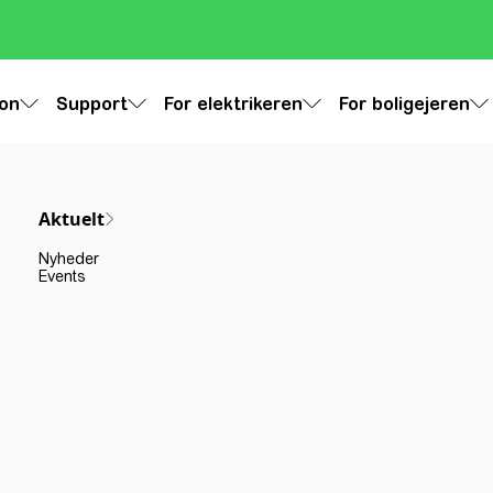
ion
Support
For elektrikeren
For boligejeren
Aktuelt
Nyheder
Events