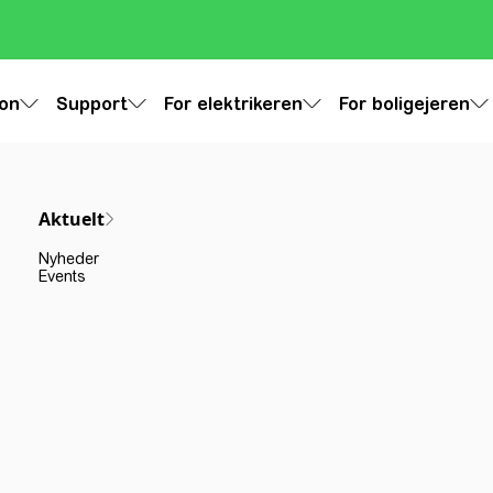
ion
Support
For elektrikeren
For boligejeren
Aktuelt
Nyheder
Events