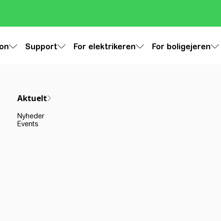
ion
Support
For elektrikeren
For boligejeren
Aktuelt
Nyheder
Events