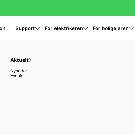
ion
Support
For elektrikeren
For boligejeren
Aktuelt
Nyheder
Events