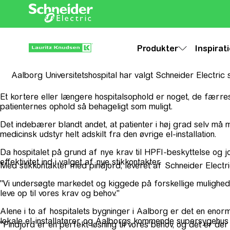
Produkter
Inspirat
Aalborg Universitetshospital har valgt Schneider Electric 
Et kortere eller længere hospitalsophold er noget, de færres
patienternes ophold så behageligt som muligt.
Det indebærer blandt andet, at patienter i høj grad selv må m
medicinsk udstyr helt adskilt fra den øvrige el-installation.
Da hospitalet på grund af nye krav til HPFI-beskyttelse og jo
effektivitet ind i valget af nye stikkontakter.
Med stikkontakter med pindjord, leveret af Schneider Electric
"Vi undersøgte markedet og kiggede på forskellige muligheder,
leve op til vores krav og behov."
Alene i to af hospitalets bygninger i Aalborg er det en enor
lokale el-installatører, og Aalborgs kommende supersygehus
"Pindjord er en perfekt løsning til vores behov, og det er der