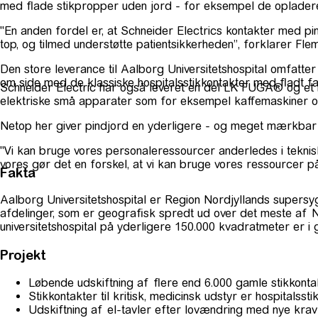
med flade stikpropper uden jord - for eksempel de opladere,
"En anden fordel er, at Schneider Electrics kontakter med pi
top, og tilmed understøtte patientsikkerheden”, forklarer Fl
Den store leverance til Aalborg Universitetshospital omfatte
om side med de klassiske hospitalsstikkontakter med fladt f
Schneider Electric har også leveret en del LK FUGA® og et 
elektriske små apparater som for eksempel kaffemaskiner og 
Netop her giver pindjord en yderligere - og meget mærkbar 
"Vi kan bruge vores personaleressourcer anderledes i teknisk 
vores gør det en forskel, at vi kan bruge vores ressourcer p
Fakta
Aalborg Universitetshospital er Region Nordjyllands supersy
afdelinger, som er geografisk spredt ud over det meste af Nor
universitetshospital på yderligere 150.000 kvadratmeter er i g
Projekt
Løbende udskiftning af flere end 6.000 gamle stikkontak
Stikkontakter til kritisk, medicinsk udstyr er hospitalss
Udskiftning af el-tavler efter lovændring med nye krav 