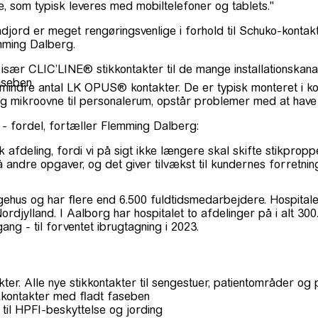
 som typisk leveres med mobiltelefoner og tablets."
ndjord er meget rengøringsvenlige i forhold til Schuko-kontak
emming Dalberg.
r især CLIC’LINE® stikkontakter til de mange installationskan
aseben.
mindre antal LK OPUS® kontakter. De er typisk monteret i ko
mikroovne til personalerum, opstår problemer med at have den
- fordel, fortæller Flemming Dalberg:
afdeling, fordi vi på sigt ikke længere skal skifte stikproppe
å andre opgaver, og det giver tilvækst til kundernes forretni
gehus og har flere end 6.500 fuldtidsmedarbejdere. Hospital
djylland. I Aalborg har hospitalet to afdelinger på i alt 300
ang - til forventet ibrugtagning i 2023.
ter. Alle nye stikkontakter til sengestuer, patientområder o
tikkontakter med fladt faseben
til HPFI-beskyttelse og jording