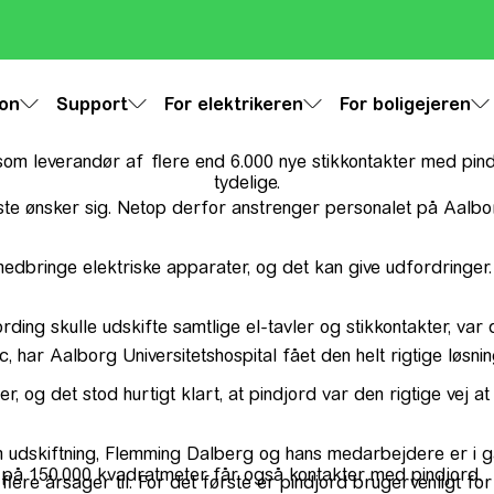
ion
Support
For elektrikeren
For boligejeren
som leverandør af flere end 6.000 nye stikkontakter med pind
tydelige.
te ønsker sig. Netop derfor anstrenger personalet på Aalborg 
edbringe elektriske apparater, og det kan give udfordringer. I
rding skulle udskifte samtlige el-tavler og stikkontakter, va
, har Aalborg Universitetshospital fået den helt rigtige løsn
 og det stod hurtigt klart, at pindjord var den rigtige vej at
m udskiftning, Flemming Dalberg og hans medarbejdere er i ga
 på 150.000 kvadratmeter får også kontakter med pindjord.
 flere årsager til. For det første er pindjord brugervenligt f