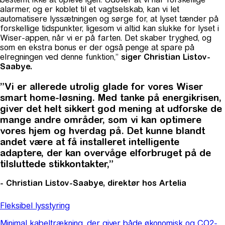
alarmer, og er koblet til et vagtselskab, kan vi let
automatisere lyssætningen og sørge for, at lyset tænder på
forskellige tidspunkter, ligesom vi altid kan slukke for lyset i
Wiser-appen, når vi er på farten. Det skaber tryghed, og
som en ekstra bonus er der også penge at spare på
elregningen ved denne funktion,”
siger Christian Listov-
Saabye.
”Vi er allerede utrolig glade for vores Wiser
smart home-løsning. Med tanke på energikrisen,
giver det helt sikkert god mening at udforske de
mange andre områder, som vi kan optimere
vores hjem og hverdag på. Det kunne blandt
andet være at få installeret intelligente
adaptere, der kan overvåge elforbruget på de
tilsluttede stikkontakter,”
- Christian Listov-Saabye, direktør hos Artelia
Fleksibel lysstyring
Minimal kabeltrækning, der giver både økonomisk og CO2-