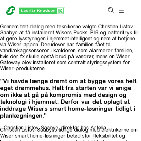
Gennem tæt dialog med teknikerne valgte Christian Listov-
Saabye at få installeret Wisers Pucks, PIR og batteritryk til
at gøre lysstyringen i hjemmet intelligent og nem at betjene
via Wiser-appen. Derudover har familien fået to
vandlækagesensorer i kælderen, som alarmerer familien,
hvis der fx skulle opstå brud på vandrør, mens en Wiser
Gateway blev installeret som centralt styringssystem for
Wiser-produkterne.
”Vi havde længe drømt om at bygge vores helt
eget drømmehus. Helt fra starten var vi enige
om ikke at gå på kompromis med design og
teknologi i hjemmet. Derfor var det oplagt at
inddrage Wisers smart home-løsninger tidligt i
planlægningen,”
- Christian Listov-Saabye, direktør hos Artelia
Christian Listov-Saabyes tidlige dialog med elektrikerne om
Wiser smart home-løsninger betød stor fleksibilitet og