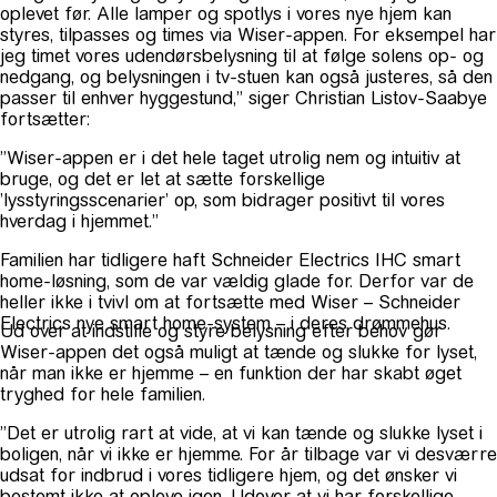
oplevet før. Alle lamper og spotlys i vores nye hjem kan
styres, tilpasses og times via Wiser-appen. For eksempel har
jeg timet vores udendørsbelysning til at følge solens op- og
nedgang, og belysningen i tv-stuen kan også justeres, så den
passer til enhver hyggestund,” siger Christian Listov-Saabye
fortsætter:
”Wiser-appen er i det hele taget utrolig nem og intuitiv at
bruge, og det er let at sætte forskellige
’lysstyringsscenarier’ op, som bidrager positivt til vores
hverdag i hjemmet.”
Familien har tidligere haft Schneider Electrics IHC smart
home-løsning, som de var vældig glade for. Derfor var de
heller ikke i tvivl om at fortsætte med Wiser – Schneider
Electrics nye smart home-system – i deres drømmehus.
Ud over at indstille og styre belysning efter behov gør
Wiser-appen det også muligt at tænde og slukke for lyset,
når man ikke er hjemme – en funktion der har skabt øget
tryghed for hele familien.
”Det er utrolig rart at vide, at vi kan tænde og slukke lyset i
boligen, når vi ikke er hjemme. For år tilbage var vi desværre
udsat for indbrud i vores tidligere hjem, og det ønsker vi
bestemt ikke at opleve igen. Udover at vi har forskellige