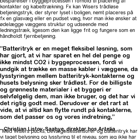
besparelser i byggeprocessen i forhold til placering af
kontakter og kabeltrækning. Fx kan Wisers trådløse
betjeningstryk, der styrer lyset i boligen, nemt placeres på
fx en glasvæg eller en pudset væg, hvor man ikke ønsker at
ødelægge væggens struktur og udseende med
ledningstræk, ligesom den kan ligge frit og fungere som en
håndholdt fjernbetjening.
”Batteritryk er en meget fleksibel løsning, som
har gjort, at vi har sparet en hel del penge og
ikke mindst CO2 i byggeprocessen, fordi vi
undgik at trække en masse kabler i væggene, da
lysstyringen mellem batteritryk-kontakterne og
husets belysning sker trådløst. For de billigste
og grønneste materialer i et byggeri er
selvfølgelig dem, man ikke bruger, og det har vi
det rigtig godt med. Derudover er det rart at
vide, at vi altid kan flytte rundt på kontakterne,
som det passer os og vores indretning,”
- Christian Listov-Saabye, direktør hos Artelia
”Med Wisers pucks, bevægelsessensorer og batteritryk har
vi taget belysning og lysstyring til et niveau, som jeg ikke har