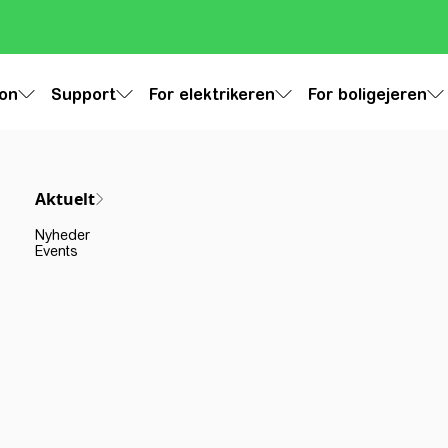
ion
Support
For elektrikeren
For boligejeren
Aktuelt
Nyheder
Events