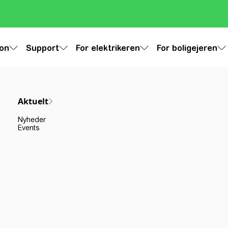
ion
Support
For elektrikeren
For boligejeren
Aktuelt
Nyheder
Events