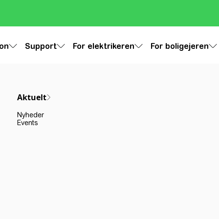
ion
Support
For elektrikeren
For boligejeren
Aktuelt
Nyheder
Events