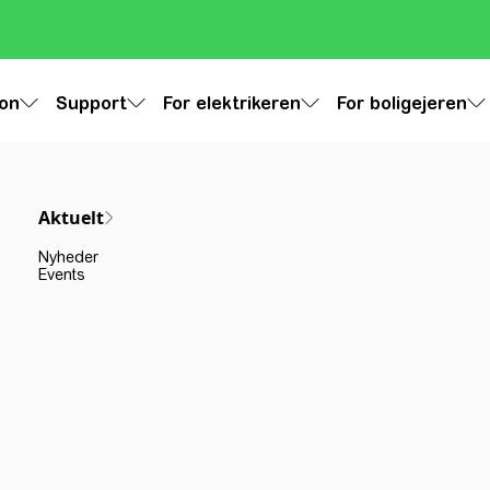
ion
Support
For elektrikeren
For boligejeren
Aktuelt
Nyheder
Events