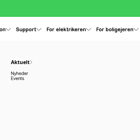
ion
Support
For elektrikeren
For boligejeren
Aktuelt
Nyheder
Events