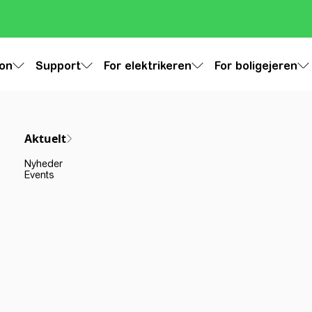
ion
Support
For elektrikeren
For boligejeren
Aktuelt
Nyheder
Events