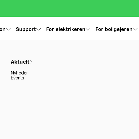
ion
Support
For elektrikeren
For boligejeren
Aktuelt
Nyheder
Events